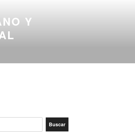
ANO Y
AL
Buscar